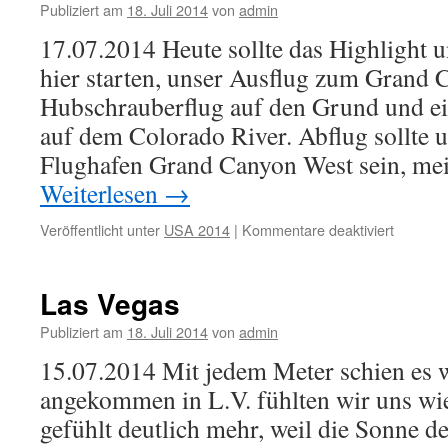
Cedarvil
Publiziert am
18. Juli 2014
von
admin
17.07.2014 Heute sollte das Highlight u
hier starten, unser Ausflug zum Grand 
Hubschrauberflug auf den Grund und ei
auf dem Colorado River. Abflug sollte
Flughafen Grand Canyon West sein, me
Weiterlesen
→
Veröffentlicht unter
USA 2014
|
Kommentare deaktiviert
für
Grand
Canyon
Las Vegas
Publiziert am
18. Juli 2014
von
admin
15.07.2014 Mit jedem Meter schien es 
angekommen in L.V. fühlten wir uns wi
gefühlt deutlich mehr, weil die Sonne d