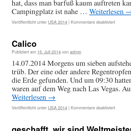
hat, dass man barfuß kaum auftreten ka
Campingplatz ist nahe …
Weiterlesen
Veröffentlicht unter
USA 2014
|
Kommentare deaktiviert
für
Las
Vegas
Calico
Publiziert am
15. Juli 2014
von
admin
14.07.2014 Morgens um sieben aufstehen
trüb. Der eine oder andere Regentropfe
die Erde gefunden. Und um 09:30 hatten 
waren auf dem Weg nach Las Vegas. 
Weiterlesen
→
Veröffentlicht unter
USA 2014
|
Kommentare deaktiviert
für
Calico
geschafft, wir sind Weltmeiste