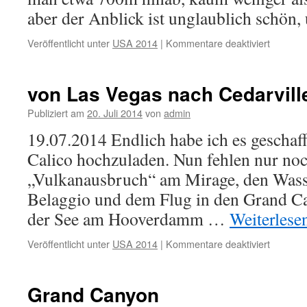
aber der Anblick ist unglaublich schön
Veröffentlicht unter
USA 2014
|
Kommentare deaktiviert
für
Cedar
Breaks
von Las Vegas nach Cedarvill
Publiziert am
20. Juli 2014
von
admin
19.07.2014 Endlich habe ich es geschaff
Calico hochzuladen. Nun fehlen nur noc
„Vulkanausbruch“ am Mirage, den Wass
Belaggio und dem Flug in den Grand Ca
der See am Hooverdamm …
Weiterlese
Veröffentlicht unter
USA 2014
|
Kommentare deaktiviert
für
von
Las
Vegas
Grand Canyon
nach