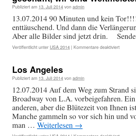
Publiziert am
13. Juli 2014
von
admin
13.07.2014 90 Minuten und kein Tor!!!
enttäuschend. Und dann die Verlängeru
Aber alle Bilder sind jetzt drin. Sen
Veröffentlicht unter
USA 2014
|
Kommentare deaktiviert
für
geschaff
wir
sind
Los Angeles
Weltmei
Publiziert am
13. Juli 2014
von
admin
12.07.2014 Auf dem Weg zum Strand s
Broadway von L.A. vorbeigefahren. Ein
anderen, aber die Blütezeit von Ihnen is
Manche gammeln so vor sich hin und v
man …
Weiterlesen
→
Veröffentlicht unter
USA 2014
|
Kommentare deaktiviert
für