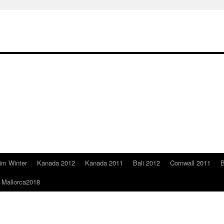
im Winter
Kanada 2012
Kanada 2011
Bali 2012
Cornwall 2011
B
Mallorca2018