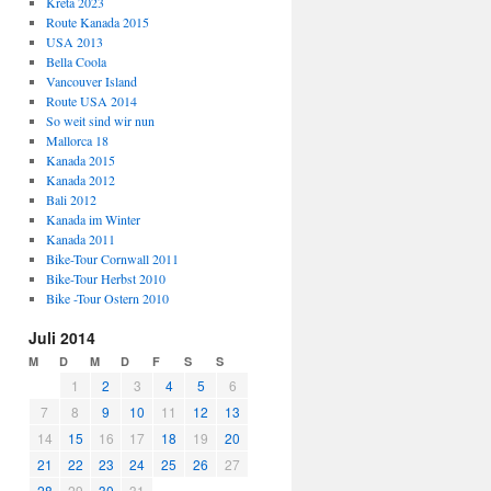
Kreta 2023
Route Kanada 2015
USA 2013
Bella Coola
Vancouver Island
Route USA 2014
So weit sind wir nun
Mallorca 18
Kanada 2015
Kanada 2012
Bali 2012
Kanada im Winter
Kanada 2011
Bike-Tour Cornwall 2011
Bike-Tour Herbst 2010
Bike -Tour Ostern 2010
Juli 2014
M
D
M
D
F
S
S
1
2
3
4
5
6
7
8
9
10
11
12
13
14
15
16
17
18
19
20
21
22
23
24
25
26
27
28
29
30
31