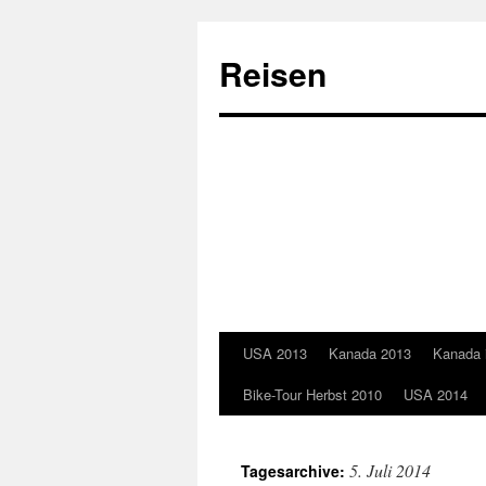
Reisen
USA 2013
Kanada 2013
Kanada 
Springe
Bike-Tour Herbst 2010
USA 2014
zum
Inhalt
5. Juli 2014
Tagesarchive: